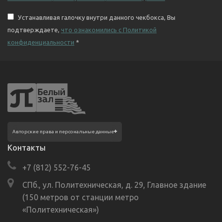
Устанавливая галочку внутри данного чекбокса, Вы
подтверждаете,
что ознакомились с Политикой
конфиденциальности
*
Фотографии размещены с согласия
Авторские права и персональные данные
изображённых лиц в соответствии
с требованиями законодательства
Контакты
о персональных данных. Согласно ст. 152.1
ГК РФ «Охрана изображения гражданина»,
+7 (812) 552-76-45
все фотоматериалы являются объектами
авторского права. Их копирование
и дальнейшее использование без
СПб., ул. Политехническая, д. 29, Главное здание
письменного согласия правообладателя
(150 метров от станции метро
запрещено.
«Политехническая»)