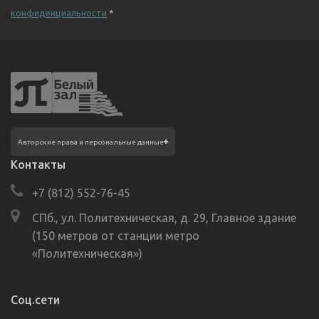
конфиденциальности
*
Фотографии размещены с согласия
Авторские права и персональные данные
изображённых лиц в соответствии
с требованиями законодательства
Контакты
о персональных данных. Согласно ст. 152.1
ГК РФ «Охрана изображения гражданина»,
+7 (812) 552-76-45
все фотоматериалы являются объектами
авторского права. Их копирование
и дальнейшее использование без
СПб., ул. Политехническая, д. 29, Главное здание
письменного согласия правообладателя
(150 метров от станции метро
запрещено.
«Политехническая»)
Соц.сети