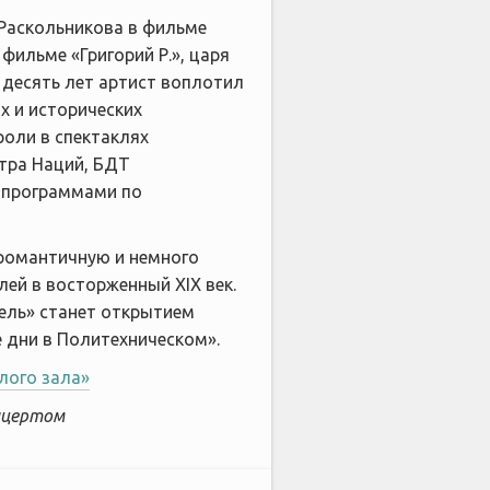
Раскольникова в фильме
фильме «Григорий Р.», царя
десять лет артист воплотил
х и исторических
роли в спектаклях
атра Наций, БДТ
и программами по
 романтичную и немного
лей в восторженный ХIХ век.
ель» станет открытием
 дни в Политехническом».
лого зала»
онцертом