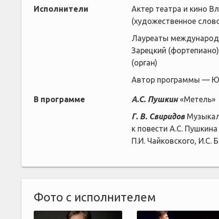
Исполнители
Актер театра и кино 
(художественное слов
Лауреаты международн
Зарецкий (фортепиано
(орган)
Автор программы — Ю
В программе
А.С. Пушкин
«Метель»
Г. В. Свиридов
Музыкал
к повести А.С. Пушкин
П.И. Чайковского, И.С. 
Фото с исполнителем