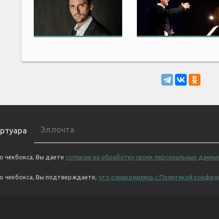
ертуара
о чекбокса, Вы даете
согласие на обработку своих персональных данны
го чекбокса, Вы подтверждаете,
что ознакомились с Политикой конфид