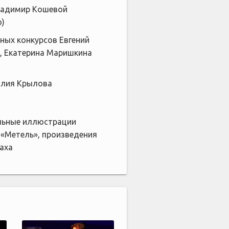
Владимир Кошевой
о)
ых конкурсов Евгений
), Екатерина Маришкина
лия Крылова
ьные иллюстрации
а «Метель», произведения
Баха