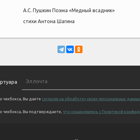
А.С. Пушкин Поэма «Медный всадник»
стихи Антона Шагина
ертуара
о чекбокса, Вы даете
согласие на обработку своих персональных данны
го чекбокса, Вы подтверждаете,
что ознакомились с Политикой конфид