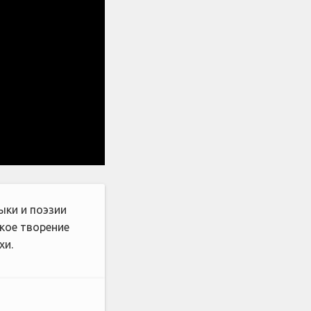
ыки и поэзии
кое творение
хи.