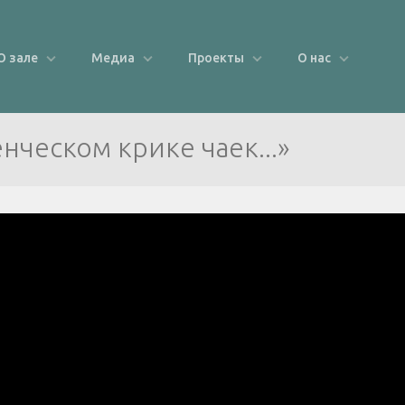
О зале
Медиа
Проекты
О нас
нческом крике чаек...»