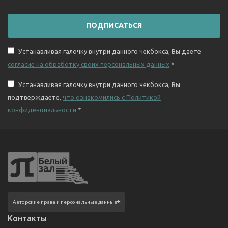
ПОДПИСАТЬСЯ
Устанавливая галочку внутри данного чекбокса, Вы даете
согласие на обработку своих персональных данных
*
Устанавливая галочку внутри данного чекбокса, Вы
подтверждаете,
что ознакомились с Политикой
конфиденциальности
*
Фотографии размещены с согласия
Авторские права и персональные данные
изображённых лиц в соответствии
с требованиями законодательства
Контакты
о персональных данных. Согласно ст. 152.1