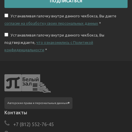
ПОДПИСАТЬСЯ
Устанавливая галочку внутри данного чекбокса, Вы даете
согласие на обработку своих персональных данных
*
Устанавливая галочку внутри данного чекбокса, Вы
подтверждаете,
что ознакомились с Политикой
конфиденциальности
*
Фотографии размещены с согласия
Авторские права и персональные данные
изображённых лиц в соответствии
с требованиями законодательства
Контакты
о персональных данных. Согласно ст. 152.1
ГК РФ «Охрана изображения гражданина»,
+7 (812) 552-76-45
все фотоматериалы являются объектами
авторского права. Их копирование