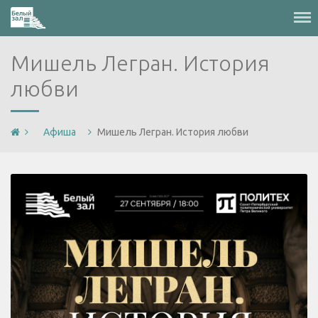
Меню
Мишель Легран. История
любви
Афиша
Мишель Легран. История любви