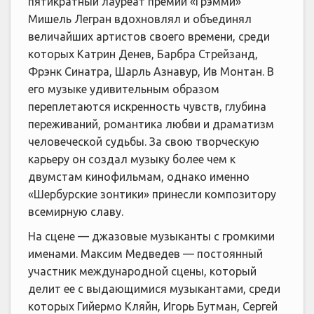
пятикратный лауреат премии «Грэмми»
Мишель Легран вдохновлял и объединял
величайших артистов своего времени, среди
которых Катрин Денев, Барбра Стрейзанд,
Фрэнк Синатра, Шарль Азнавур, Ив Монтан. В
его музыке удивительным образом
переплетаются искренность чувств, глубина
переживаний, романтика любви и драматизм
человеческой судьбы. За свою творческую
карьеру он создал музыку более чем к
двумстам кинофильмам, однако именно
«Шербурские зонтики» принесли композитору
всемирную славу.
На сцене — джазовые музыканты с громкими
именами. Максим Медведев — постоянный
участник международной сцены, который
делит ее с выдающимися музыкантами, среди
которых Гийермо Кляйн, Игорь Бутман, Сергей