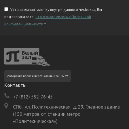
Устанавливая галочку внутри данного чекбокса, Вы
подтверждаете,
что ознакомились с Политикой
конфиденциальности
*
Фотографии размещены с согласия
Авторские права и персональные данные
изображённых лиц в соответствии
с требованиями законодательства
Контакты
о персональных данных. Согласно ст. 152.1
ГК РФ «Охрана изображения гражданина»,
+7 (812) 552-76-45
все фотоматериалы являются объектами
авторского права. Их копирование
и дальнейшее использование без
СПб., ул. Политехническая, д. 29, Главное здание
письменного согласия правообладателя
(150 метров от станции метро
запрещено.
«Политехническая»)